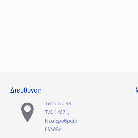
Διεύθυνση
Τατοΐου 98
Τ.Κ. 14671,
Νέα Ερυθραία
Ελλάδα